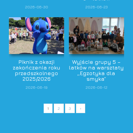
2026-06-30
2026-06-23
Piknik z okazji
Wyjście grupy 5 –
zakończenia roku
latków na warsztaty
przedszkolnego
,,Egzotyka dla
2025/2026
smyka”
2026-06-19
2026-06-12
1
2
3
›