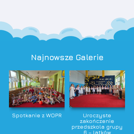
Najnowsze Galerie
Spotkanie z WOPR
Uroczyste
zakończenie
przedszkola grupy
6 – latków